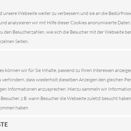
unsere Webseite weiter zu verbessern und sie an die Bedürfniss
und analysieren wir mit Hilfe dieser Cookies anonymisierte Daten.
zu den Besucherzahlen, wie sich die Besucher mit der Webseite be
nzelnen Seiten.
es können wir für Sie Inhalte, passend zu Ihren Interessen anzeige
 verhindern, dass wiederholt dieselben Anzeigen den gleichen P
tigen Informationen anzusprechen. Hierzu sammeln wir Informatio
 Besucher, z.B. wann Besucher die Webseite zuletzt besucht habe
rnommen haben.
STE