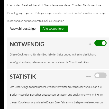
Hier finden Sie eine Übersicht über alle verwendeten Cookies. Sie können Ihre
Einwilligung zu ganzen Kategorien geben oder sich weitere Informationen anzeigen
lassen und so nur bestimmte Cookie auswählen.
Auswahl bestätigen
Alle akzeptieren
NOTWENDIG
Ein
Diese Cookies sind für den Betrieb der Seite unbedingt erforderlich und
ermöglichen beispielsweise sicherheitsrelevante Funktionalitäten.
STATISTIK
Aus
Um unser Angebot und unsere Webseite weiter zu verbessern und sie an die
Bedürfnisse der Besucher anzupassen, erfassen und analysieren wir mit Hilfe
dieser Cookies anonymisierte Daten. So erfahren wir beispielsweise etwas zu