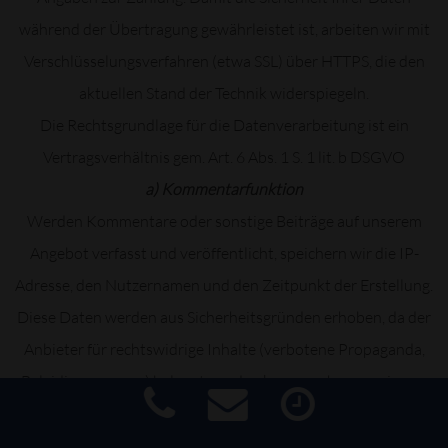
während der Übertragung gewährleistet ist, arbeiten wir mit
Verschlüsselungsverfahren (etwa SSL) über HTTPS, die den
aktuellen Stand der Technik widerspiegeln.
Die Rechtsgrundlage für die Datenverarbeitung ist ein
Vertragsverhältnis gem. Art. 6 Abs. 1 S. 1 lit. b DSGVO
a) Kommentarfunktion
Werden Kommentare oder sonstige Beiträge auf unserem
Angebot verfasst und veröffentlicht, speichern wir die IP-
Adresse, den Nutzernamen und den Zeitpunkt der Erstellung.
Diese Daten werden aus Sicherheitsgründen erhoben, da der
Anbieter für rechtswidrige Inhalte (verbotene Propaganda,
Beleidigungen u.a.) belangt werden kann, auch wenn sie von
dritter Seite erstellt wurden. In einem solchen Fall dienen die
Informationen dazu, die Identität des Verfassers zu ermitteln.